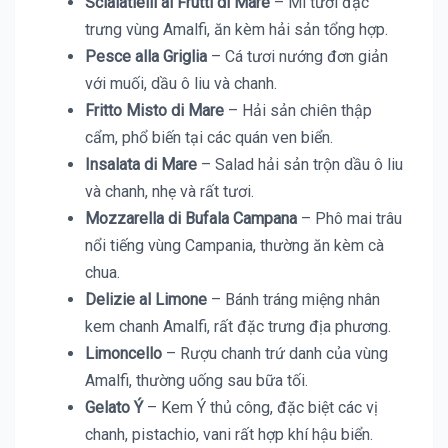
Scialatielli ai Frutti di Mare
– Mì tươi đặc
trưng vùng Amalfi, ăn kèm hải sản tổng hợp.
Pesce alla Griglia
– Cá tươi nướng đơn giản
với muối, dầu ô liu và chanh.
Fritto Misto di Mare
– Hải sản chiên thập
cẩm, phổ biến tại các quán ven biển.
Insalata di Mare
– Salad hải sản trộn dầu ô liu
và chanh, nhẹ và rất tươi.
Mozzarella di Bufala Campana
– Phô mai trâu
nổi tiếng vùng Campania, thường ăn kèm cà
chua.
Delizie al Limone
– Bánh tráng miệng nhân
kem chanh Amalfi, rất đặc trưng địa phương.
Limoncello
– Rượu chanh trứ danh của vùng
Amalfi, thường uống sau bữa tối.
Gelato Ý
– Kem Ý thủ công, đặc biệt các vị
chanh, pistachio, vani rất hợp khí hậu biển.