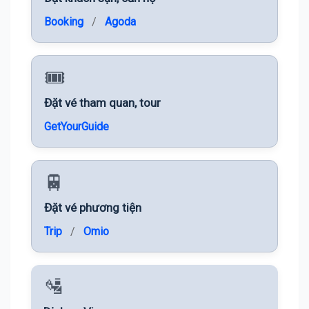
Booking
/
Agoda
🎟️
Đặt vé tham quan, tour
GetYourGuide
🚆
Đặt vé phương tiện
Trip
/
Omio
🛂