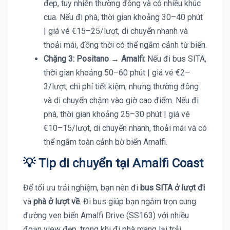
đẹp, tuy nhiên thường đông và có nhiều khúc
cua. Nếu đi phà, thời gian khoảng 30–40 phút
| giá vé €15–25/lượt, di chuyển nhanh và
thoải mái, đồng thời có thể ngắm cảnh từ biển.
Chặng 3: Positano
→
Amalfi:
Nếu đi bus SITA,
thời gian khoảng 50–60 phút | giá vé €2–
3/lượt, chi phí tiết kiệm, nhưng thường đông
và di chuyển chậm vào giờ cao điểm. Nếu đi
phà, thời gian khoảng 25–30 phút | giá vé
€10–15/lượt, di chuyển nhanh, thoải mái và có
thể ngắm toàn cảnh bờ biển Amalfi.
💡
Tip di chuyển tại Amalfi Coast
Để tối ưu trải nghiệm, bạn nên đi
bus SITA ở lượt đi
và
phà ở lượt về
. Đi bus giúp bạn ngắm trọn cung
đường ven biển Amalfi Drive (SS163) với nhiều
đoạn view đẹp, trong khi đi phà mang lại trải