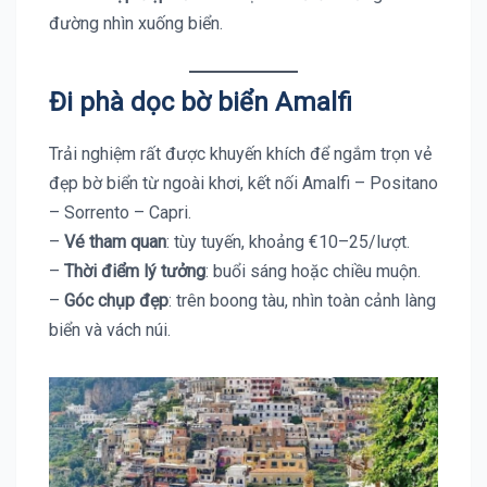
đường nhìn xuống biển.
Đi phà dọc bờ biển Amalfi
Trải nghiệm rất được khuyến khích để ngắm trọn vẻ
đẹp bờ biển từ ngoài khơi, kết nối Amalfi – Positano
– Sorrento – Capri.
–
Vé tham quan
: tùy tuyến, khoảng €10–25/lượt.
–
Thời điểm lý tưởng
: buổi sáng hoặc chiều muộn.
–
Góc chụp đẹp
: trên boong tàu, nhìn toàn cảnh làng
biển và vách núi.