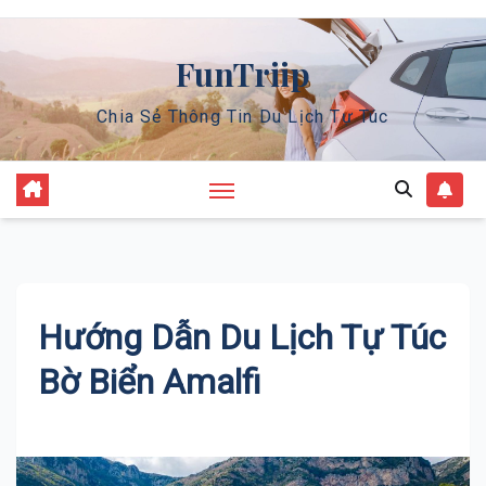
Skip
to
FunTriip
content
Chia Sẻ Thông Tin Du Lịch Tự Túc
Hướng Dẫn Du Lịch Tự Túc
Bờ Biển Amalfi