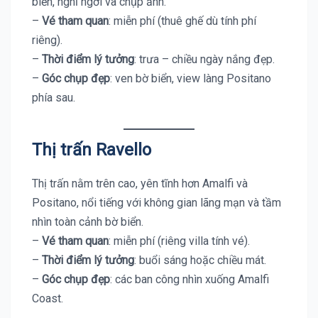
biển, nghỉ ngơi và chụp ảnh.
–
Vé tham quan
: miễn phí (thuê ghế dù tính phí
riêng).
–
Thời điểm lý tưởng
: trưa – chiều ngày nắng đẹp.
–
Góc chụp đẹp
: ven bờ biển, view làng Positano
phía sau.
Thị trấn Ravello
Thị trấn nằm trên cao, yên tĩnh hơn Amalfi và
Positano, nổi tiếng với không gian lãng mạn và tầm
nhìn toàn cảnh bờ biển.
–
Vé tham quan
: miễn phí (riêng villa tính vé).
–
Thời điểm lý tưởng
: buổi sáng hoặc chiều mát.
–
Góc chụp đẹp
: các ban công nhìn xuống Amalfi
Coast.