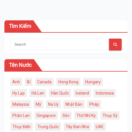
Tìm Kiếm
Tên Nước
Anh
Bỉ
Canada
Hong Kong
Hungary
Hy Lạp
Hà Lan
Hàn Quốc
Iceland
Indonesia
Malaysia
Mỹ
Na Uy
Nhật Bản
Pháp
Phần Lan
Singapore
Séc
Thổ Nhĩ Kỳ
Thụy Sỹ
Thụy Điển
Trung Quốc
Tây Ban Nha
UAE