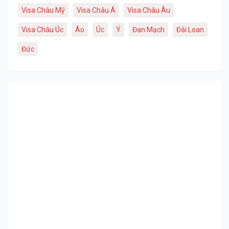
Visa Châu Mỹ
Visa Châu Á
Visa Châu Âu
Visa Châu Úc
Áo
Úc
Ý
Đan Mạch
Đài Loan
Đức