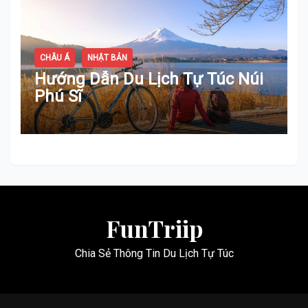
CHÂU Á
NHẬT BẢN
Hướng Dẫn Du Lịch Tự Túc Núi
Phú Sĩ
FunTriip
Chia Sẻ Thông Tin Du Lịch Tự Túc