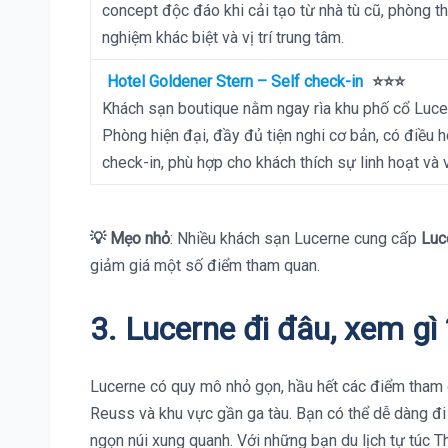
concept độc đáo khi cải tạo từ nhà tù cũ, phòng th
nghiệm khác biệt và vị trí trung tâm.
Hotel Goldener Stern – Self check-in
⭐⭐⭐
Khách sạn boutique nằm ngay rìa khu phố cổ Lucer
Phòng hiện đại, đầy đủ tiện nghi cơ bản, có điều 
check-in, phù hợp cho khách thích sự linh hoạt và vị
💡 Mẹo nhỏ
: Nhiều khách sạn Lucerne cung cấp
Luc
giảm giá một số điểm tham quan.
3.
Lucerne
đi đâu, xem gì 
Lucerne có quy mô nhỏ gọn, hầu hết các điểm tham q
Reuss và khu vực gần ga tàu. Bạn có thể dễ dàng đi
ngọn núi xung quanh. Với những bạn du lịch tự túc T