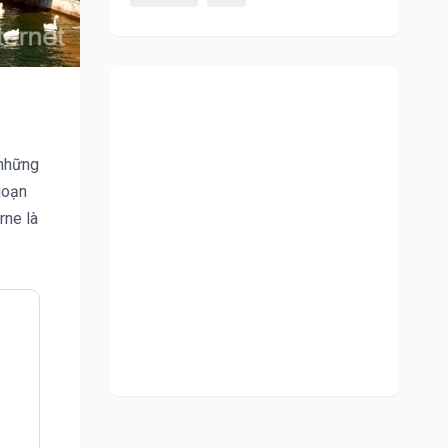
 những
goạn
rne là