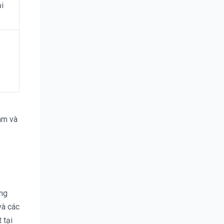
ải
.
tâm và
ông
và các
 tại