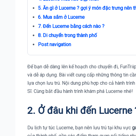
5. Ăn gì ở Lucerne ? gợi ý món đặc trưng nên t
6. Mua sắm ở Lucerne
7. Đến Lucerne bằng cách nào ?
8. Di chuyển trong thành phố
Post navigation
Để bạn dễ dàng lên kế hoạch cho chuyến đi, FunTriip
và dễ áp dụng. Bài viết cung cấp những thông tin cầ
lựa chọn lưu trú. Nội dung phù hợp cho cả hành trìn
Sĩ. Cùng bắt đầu hành trình khám phá Lucerne nhé!
2. Ở đâu khi đến Lucerne 
Du lịch tự túc Lucerne, bạn nên lưu trú tại khu vực
g
của thành phố, gần các điểm tham quan nổi tiếng nh