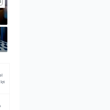
el
lợi
ó