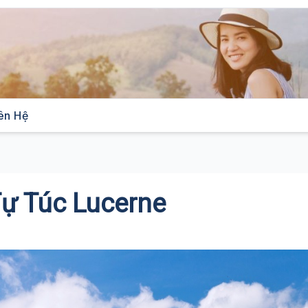
ên Hệ
ự Túc Lucerne