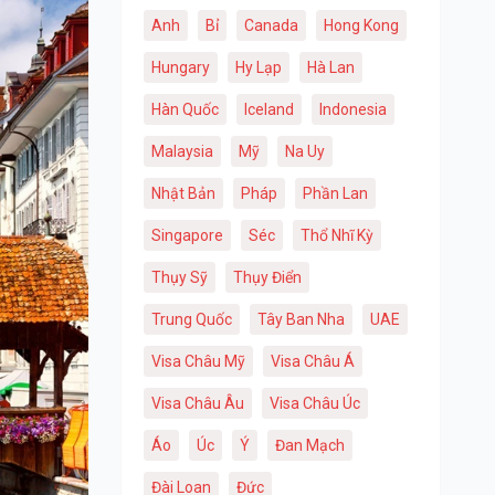
Anh
Bỉ
Canada
Hong Kong
Hungary
Hy Lạp
Hà Lan
Hàn Quốc
Iceland
Indonesia
Malaysia
Mỹ
Na Uy
Nhật Bản
Pháp
Phần Lan
Singapore
Séc
Thổ Nhĩ Kỳ
Thụy Sỹ
Thụy Điển
Trung Quốc
Tây Ban Nha
UAE
Visa Châu Mỹ
Visa Châu Á
Visa Châu Âu
Visa Châu Úc
Áo
Úc
Ý
Đan Mạch
Đài Loan
Đức