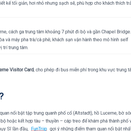
iết kế tối giản, hơi nhỏ nhưng sạch sẽ, phù hợp cho khách thích tr
ne, cách ga trung tâm khoảng 7 phút đi bộ và gần Chapel Bridge
hòa và máy pha trà/cà phê; khách sạn vận hành theo mô hình self
 trí trung tâm.
erne Visitor Card
, cho phép đi bus miễn phí trong khu vực trung 
?
uan nổi bật tập trung quanh phố cổ (Altstadt), hồ Lucerne, bờ s
 bộ hoặc kết hợp tàu – thuyền – cáp treo để khám phá thành phố 
hụy Sĩ lần đầu,
FunTriip
gợi ý những điểm tham quan nổi bật nhất