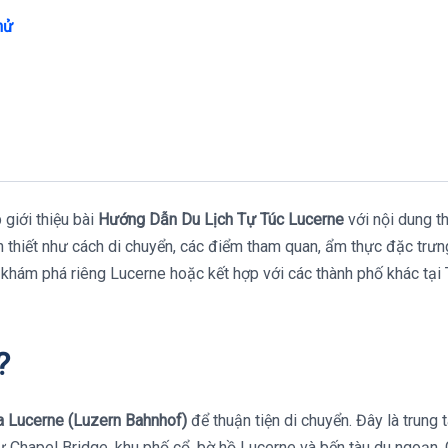
hử
 giới thiệu bài
Hướng Dẫn Du Lịch Tự Túc Lucerne
với nội dung t
n thiết như cách di chuyển, các điểm tham quan, ẩm thực đặc trưn
h khám phá riêng Lucerne hoặc kết hợp với các thành phố khác tại
?
a Lucerne (Luzern Bahnhof)
để thuận tiện di chuyển. Đây là trung 
ư Chapel Bridge, khu phố cổ, bờ hồ Lucerne và bến tàu du ngoạn. 