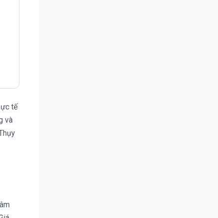
hực tế
g và
 Thụy
tâm
Giá