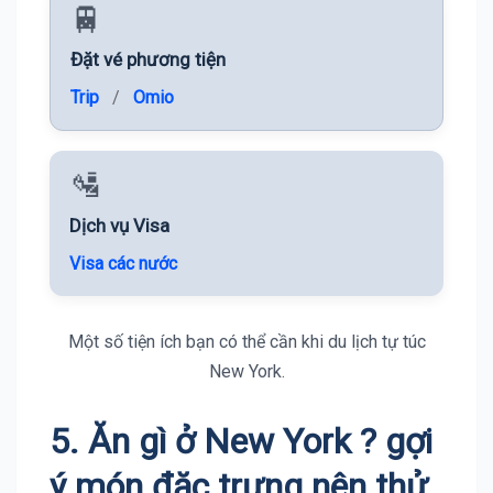
🚆
Đặt vé phương tiện
Trip
/
Omio
🛂
Dịch vụ Visa
Visa các nước
Một số tiện ích bạn có thể cần khi du lịch tự túc
New York.
5. Ăn gì ở New York ? gợi
ý món đặc trưng nên thử