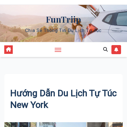
Skip
to
FunTriip
content
Chia Sẻ Thông Tin Du Lịch Tự Túc
Hướng Dẫn Du Lịch Tự Túc
New York