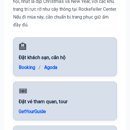
hội, nhất là dịp Christmas và New Year, với các khu
trang trí rực rỡ như cây thông tại Rockefeller Center.
Nếu đi mùa này, cần chuẩn bị trang phục giữ ấm
đầy đủ.
🏨
Đặt khách sạn, căn hộ
Booking
/
Agoda
🎟️
Đặt vé tham quan, tour
GetYourGuide