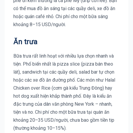
phê đi kèm thường là cà phê Mỹ (drip coffee). Bạn
có thể mua đồ ăn sáng tại các quầy deli, xe đồ ăn
hoặc quán café nhỏ. Chi phí cho một bữa sáng
khoảng 8–15 USD/người.
Ăn trưa
Bữa trưa rất linh hoạt với nhiều lựa chọn nhanh và
tiện. Phổ biến nhất là pizza slice (pizza bán theo
lát), sandwich tại các quầy deli, salad bar tự chọn
hoặc các xe đồ ăn đường phố. Các món như Halal
Chicken over Rice (cơm gà kiểu Trung Đông) hay
hot dog xuất hiện khắp thành phố. Đây là kiểu ăn
đặc trưng của dân văn phòng New York – nhanh,
tiện và no. Chi phí cho một bữa trưa tại quán ăn
khoảng 20–35 USD/người, chưa bao gồm tiền tip
(thường khoảng 10–15%).