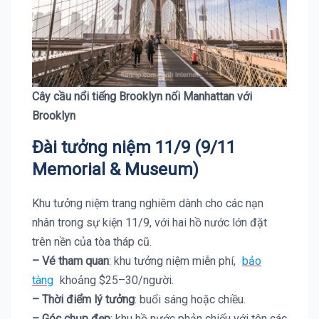
Cây cầu nổi tiếng Brooklyn nối Manhattan với
Brooklyn
Đài tưởng niệm 11/9 (9/11
Memorial & Museum)
Khu tưởng niệm trang nghiêm dành cho các nạn
nhân trong sự kiện 11/9, với hai hồ nước lớn đặt
trên nền của tòa tháp cũ.
– Vé tham quan
: khu tưởng niệm miễn phí,
bảo
tàng
khoảng $25–30/người.
– Thời điểm lý tưởng
: buổi sáng hoặc chiều.
– Góc chụp đẹp
: khu hồ nước phản chiếu với tên các